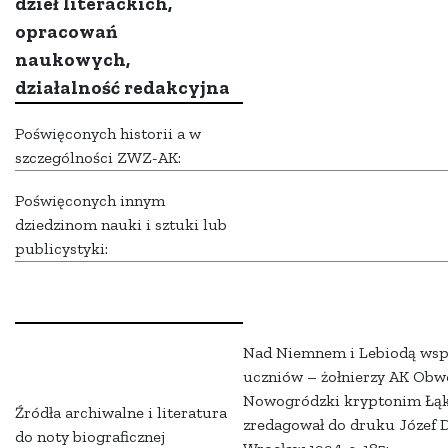
dzieł literackich,
opracowań
naukowych,
działalność redakcyjna
Poświęconych historii a w
szczególności ZWZ-AK:
Poświęconych innym
dziedzinom nauki i sztuki lub
publicystyki:
Nad Niemnem i Lebiodą wspo
uczniów – żołnierzy AK Ob
Nowogródzki kryptonim Łąka 
Źródła archiwalne i literatura
zredagował do druku Józef D
do noty biograficznej