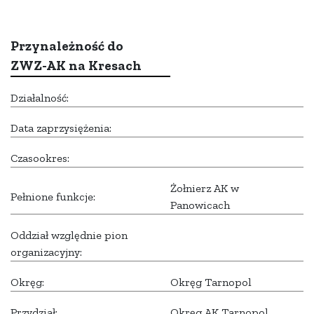
Przynależność do
ZWZ-AK na Kresach
Działalność:
Data zaprzysiężenia:
Czasookres:
Żołnierz AK w
Pełnione funkcje:
Panowicach
Oddział względnie pion
organizacyjny:
Okręg:
Okręg Tarnopol
Przydział:
Okręg AK Tarnopol