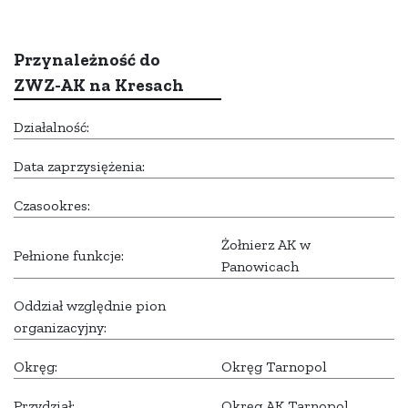
Przynależność do
ZWZ-AK na Kresach
Działalność:
Data zaprzysiężenia:
Czasookres:
Żołnierz AK w
Pełnione funkcje:
Panowicach
Oddział względnie pion
organizacyjny:
Okręg:
Okręg Tarnopol
Przydział:
Okręg AK Tarnopol