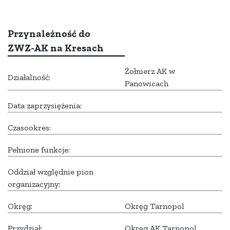
Przynależność do
ZWZ-AK na Kresach
Żołnierz AK w
Działalność:
Panowicach
Data zaprzysiężenia:
Czasookres:
Pełnione funkcje:
Oddział względnie pion
organizacyjny:
Okręg:
Okręg Tarnopol
Przydział:
Okręg AK Tarnopol