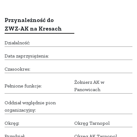
Przynależność do
ZWZ-AK na Kresach
Działalność:
Data zaprzysiężenia:
Czasookres:
Żołnierz AK w
Pełnione funkcje:
Panowicach
Oddział względnie pion
organizacyjny:
Okręg:
Okręg Tarnopol
Przydział:
Okręg AK Tarnopol