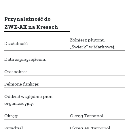
Przynależność do
ZWZ-AK na Kresach
Żołnierz plutonu
Działalność:
„Świerk” w Markowej.
Data zaprzysiężenia:
Czasookres:
Pełnione funkcje:
Oddział względnie pion
organizacyjny:
Okręg:
Okręg Tarnopol
Przydział:
Okręg AK Tarnopol