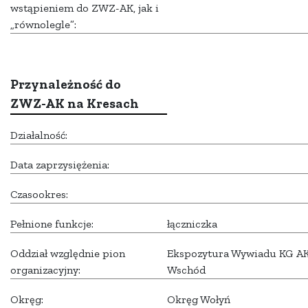
wstąpieniem do ZWZ-AK, jak i
„równolegle”:
Przynależność do
ZWZ-AK na Kresach
Działalność:
Data zaprzysiężenia:
Czasookres:
Pełnione funkcje:
łączniczka
Oddział względnie pion
Ekspozytura Wywiadu KG AK
organizacyjny:
Wschód
Okręg:
Okręg Wołyń