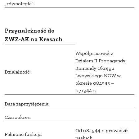
„równolegle”:
Przynależność do
ZWZ-AK na Kresach
Współpracował z
Działem II Propagandy
Komendy Okręgu
Działalność:
Lwowskiego NOW w
okresie 08.1943 –
07.1944 r.
Data zaprzysiężenia:
Czasookres:
Od 08.1944 r. prowadził
Pełnione funkcje:
nasłuch.