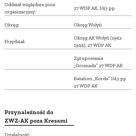
Oddział względnie pion
27 WDP AK, I/43 pp
organizacyjny:
Okręg:
Okręg Wołyń
Okręg AK Wołyń (1942-
Przydział:
1944), 27 WDP AK
Zgrupowanie
„Gromada” 27 WDP AK
Batalion „Korda” I/43 pp
27 WDP AK
Przynależność do
ZWZ-AK poza Kresami
Działalność: