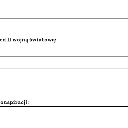
d II wojną światową:
onspiracji: