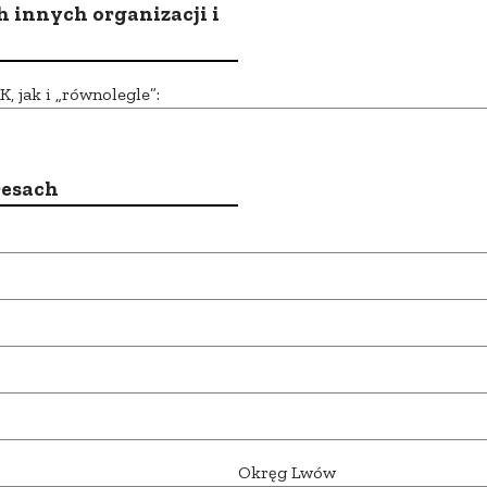
h innych organizacji i
 jak i „równolegle”:
resach
Okręg Lwów