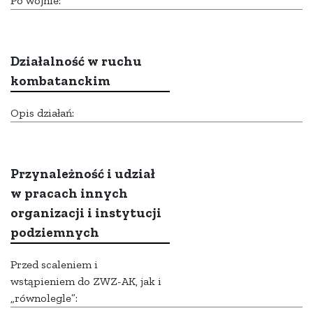
Po wojnie:
Działalność w ruchu
kombatanckim
Opis działań:
Przynależność i udział
w pracach innych
organizacji i instytucji
podziemnych
Przed scaleniem i
wstąpieniem do ZWZ-AK, jak i
„równolegle”: