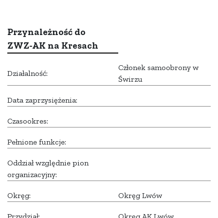
Przynależność do
ZWZ-AK na Kresach
Członek samoobrony w
Działalność:
Świrzu
Data zaprzysiężenia:
Czasookres:
Pełnione funkcje:
Oddział względnie pion
organizacyjny:
Okręg:
Okręg Lwów
Przydział:
Okręg AK Lwów