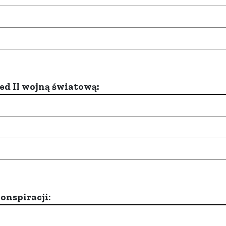
d II wojną światową:
onspiracji: