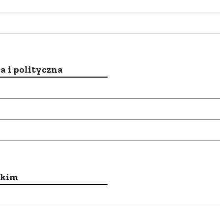
a i polityczna
ckim