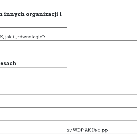
h innych organizacji i
 jak i „równolegle”:
resach
27 WDP AK I/50 pp