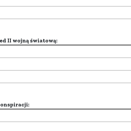
d II wojną światową:
onspiracji: