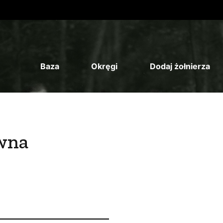
Baza
Okręgi
Dodaj żołnierza
wna