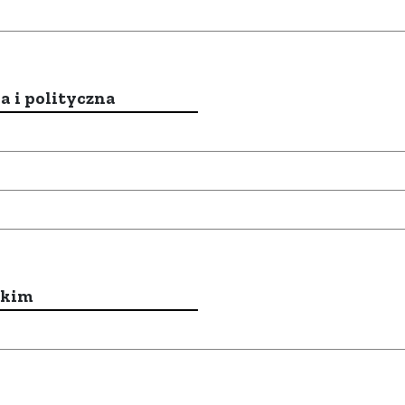
a i polityczna
ckim