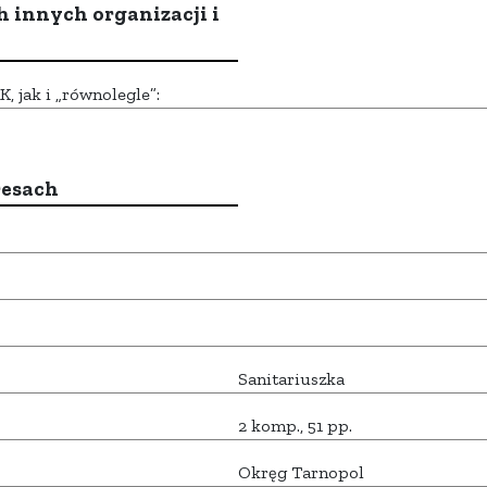
h innych organizacji i
 jak i „równolegle”:
resach
Sanitariuszka
2 komp., 51 pp.
Okręg Tarnopol