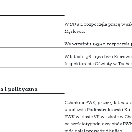
W 1938 r. rozpoczęła pracę w s
Mysłowic.
We wrześniu 1939 r. rozpoczęła
W latach 1961-1971 była Kierow
Inspektoracie Oświaty w Tychac
a i polityczna
Członkini PWK, przez 5 lat nauk
ukończyła Podinstruktorski Kur
PWK w klasie VII w szkole w Che
na sześciotygodniowy obóz PWK 
móc dalej prowadzić hufiec.