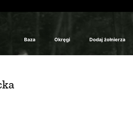
Baza
Okręgi
Dodaj żołnierza
cka