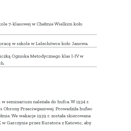
zkole 7-klasowej w Chełmie Wielkim koło
 pracę w szkole w Lelechówce koło Janowa.
niczką Ogniska Metodycznego klas I-IV w
h.
i w seminarium należała do hufca. W 1934 r.
s Obrony Przeciwgazowej. Prowadziła hufiec
łmie. We wakacje 1939 r. została skierowana
w Garczynie przez Kuratora z Katowic, aby