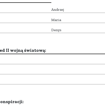
Andrzej
Maria
Denys
d II wojną światową:
onspiracji: