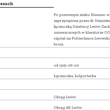
resach
Po ponownym ataku Niemiec w 1
zaprzysiężona przez dr Stanisł
łączniczką Dzielnicy Lwów-Zach
umieszczonych w klasztorze O
szpital na Politechnice Lwowski
broni.
od 1941-06-00
Łączniczka, kolporterka
Okręg Lwów
Okręg AK Lwów