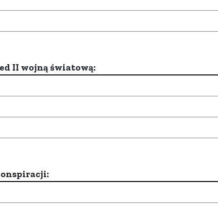
d II wojną światową:
onspiracji: