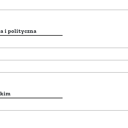
a i polityczna
ckim