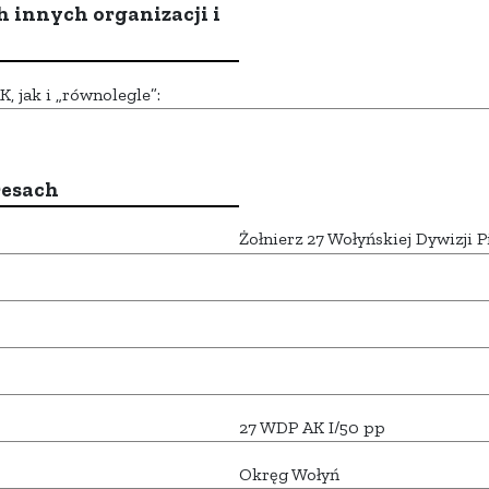
h innych organizacji i
 jak i „równolegle”:
resach
Żołnierz 27 Wołyńskiej Dywizji P
27 WDP AK I/50 pp
Okręg Wołyń