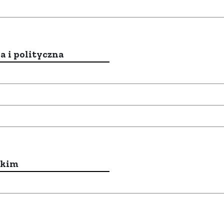
a i polityczna
ckim