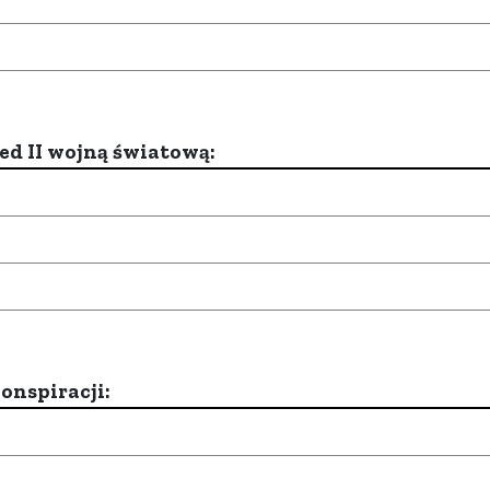
d II wojną światową:
onspiracji: