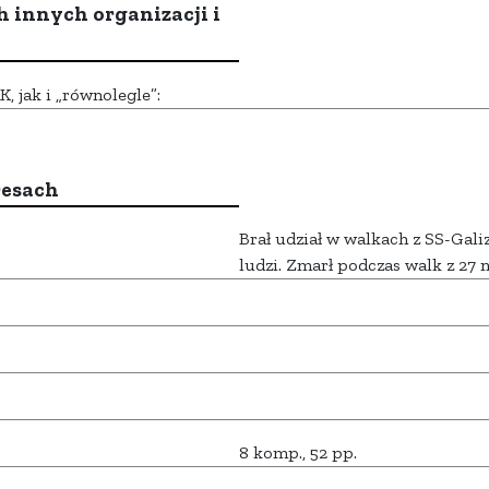
h innych organizacji i
 jak i „równolegle”:
resach
Brał udział w walkach z SS-Galiz
ludzi. Zmarł podczas walk z 27 n
8 komp., 52 pp.