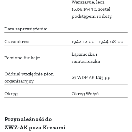
Warszawie, lecz
16.08.1944 r. został
podstępem rozbity.
Data zaprzysiężenia:
Czasookres:
1942-12-00 - 1944-08-00
Łączniczka i
Pełnione funkcje:
sanitariuszka
Oddział względnie pion
27 WDP AK I/43 pp
organizacyjny:
Okręg:
Okręg Wołyń
Przynależność do
ZWZ-AK poza Kresami