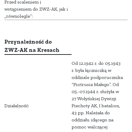
Przed scaleniem i
wstąpieniem do ZWZ-AK, jak i
„równolegle”:
Przynależność do
ZWZ-AK na Kresach
Od 12.1942 r. do 05.1943
r. była łączniczką w
oddziale podporucznika
“Piotrusia Małego”. Od
05.-07.1944 r. służyła w
27 Wołyńskiej Dywizji
Działalność:
Piechoty AK, I batalion,
43 pp. Należała do
oddziału idącego na
pomoc walczącej