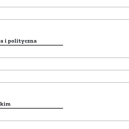
a i polityczna
ckim