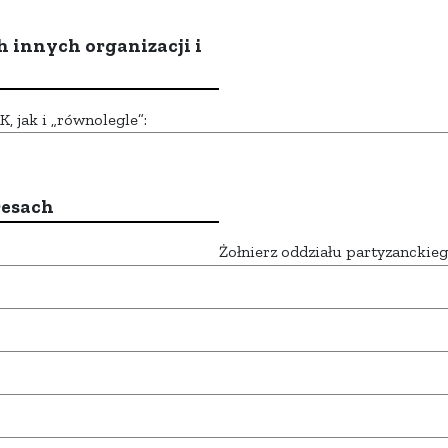
h innych organizacji i
 jak i „równolegle”:
resach
Żołnierz oddziału partyzanckie