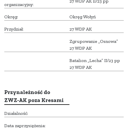
27 WDP AK II/23 pp
organizacyjny:
Okręg:
Okręg Wołyń
Przydział:
27 WDP AK
Zgrupowanie „Osnowa”
27 WDP AK
Batalion „Lecha” II/23 pp
27 WDP AK
Przynależność do
ZWZ-AK poza Kresami
Działalność:
Data zaprzysiężenia: