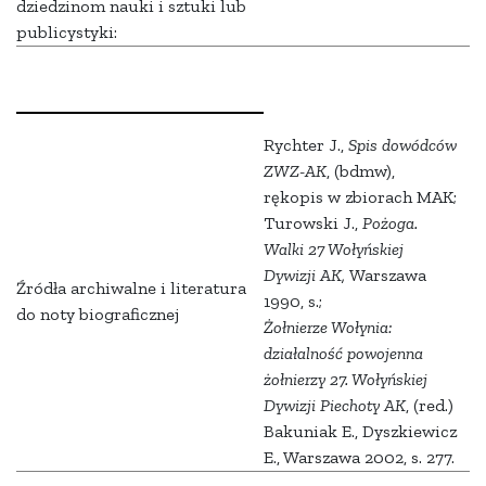
dziedzinom nauki i sztuki lub
publicystyki:
Rychter J.,
Spis dowódców
ZWZ-AK
, (bdmw),
rękopis w zbiorach MAK;
Turowski J.,
Pożoga.
Walki 27 Wołyńskiej
Dywizji AK,
Warszawa
Źródła archiwalne i literatura
1990, s.;
do noty biograficznej
Żołnierze Wołynia:
działalność powojenna
żołnierzy 27. Wołyńskiej
Dywizji Piechoty AK
, (red.)
Bakuniak E., Dyszkiewicz
E., Warszawa 2002, s. 277.