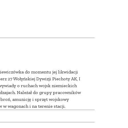
ewiczówka do momentu jej likwidacji
nierz 27 Wołyńskiej Dywizji Piechoty AK, I
 wywiady o ruchach wojsk niemieckich
odzajach. Należał do grupy pracowników
 broń, amunicję i sprzęt wojskowy
w wagonach i na terenie stacji.