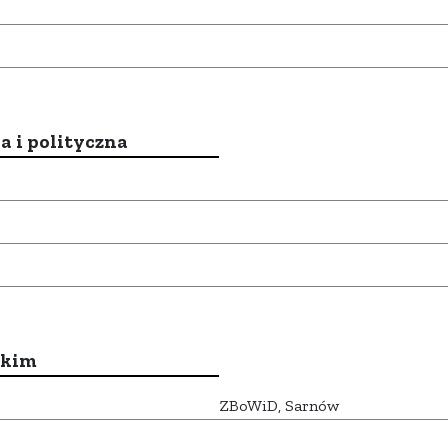
a i polityczna
ckim
ZBoWiD, Sarnów