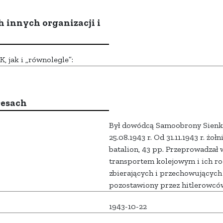
h innych organizacji i
 jak i „równolegle”:
resach
Był dowódcą Samoobrony Sienki
25.08.1943 r. Od 31.11.1943 r. żoł
batalion, 43 pp. Przeprowadzał
transportem kolejowym i ich r
zbierających i przechowujących
pozostawiony przez hitlerowców 
1943-10-22