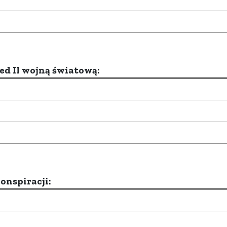
d II wojną światową:
onspiracji: