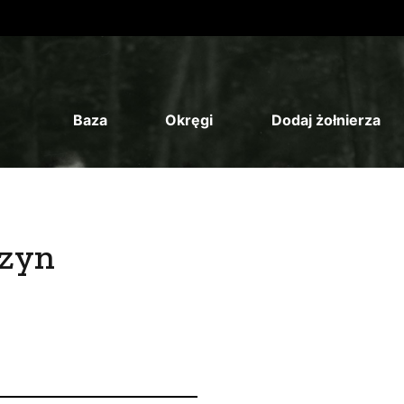
Baza
Okręgi
Dodaj żołnierza
szyn