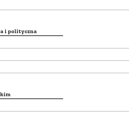
a i polityczna
ckim