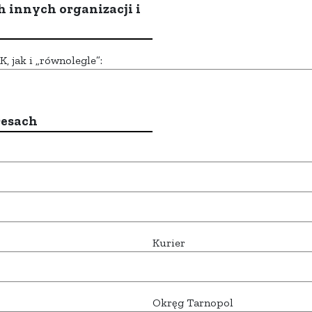
h innych organizacji i
 jak i „równolegle”:
resach
Kurier
Okręg Tarnopol