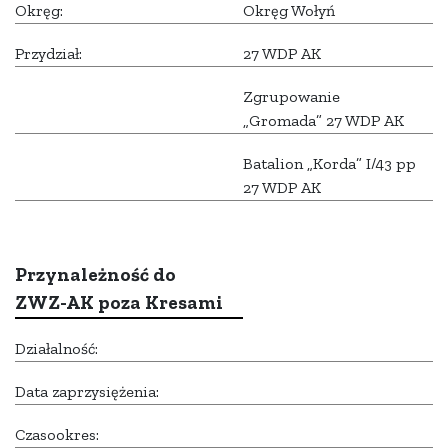
Okręg:
Okręg Wołyń
Przydział:
27 WDP AK
Zgrupowanie
„Gromada” 27 WDP AK
Batalion „Korda” I/43 pp
27 WDP AK
Przynależność do
ZWZ-AK poza Kresami
Działalność:
Data zaprzysiężenia:
Czasookres: