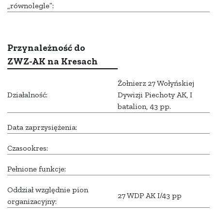
„równolegle”:
Przynależność do
ZWZ-AK na Kresach
Żołnierz 27 Wołyńskiej
Działalność:
Dywizji Piechoty AK, I
batalion, 43 pp.
Data zaprzysiężenia:
Czasookres:
Pełnione funkcje:
Oddział względnie pion
27 WDP AK I/43 pp
organizacyjny: