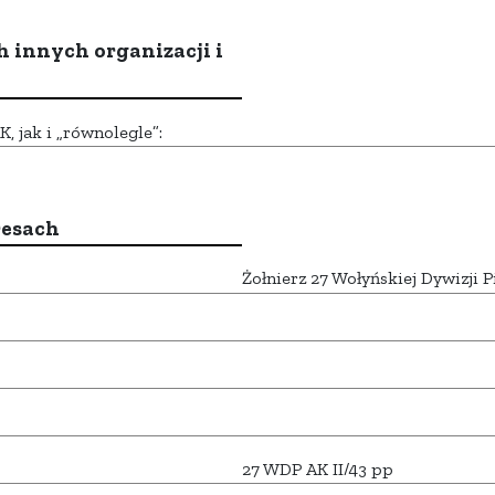
h innych organizacji i
 jak i „równolegle”:
resach
Żołnierz 27 Wołyńskiej Dywizji Pi
27 WDP AK II/43 pp