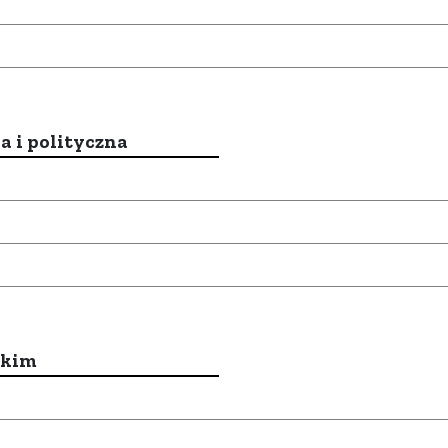
a i polityczna
ckim