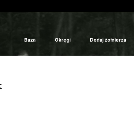
Baza
Okręgi
Dodaj żołnierza
k