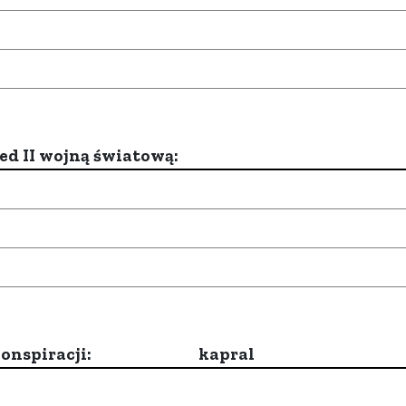
d II wojną światową:
onspiracji:
kapral