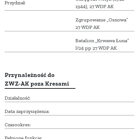
Przydział:
1944), 27 WDP AK
Zgrupowanie „Osnowa”
27 WDP AK
Batalion „Krwawa Łuna”
I/24 pp 27 WDP AK
Przynależność do
ZWZ-AK poza Kresami
Działalność:
Data zaprzysiężenia:
Czasookres:
Pełnione funkcje: