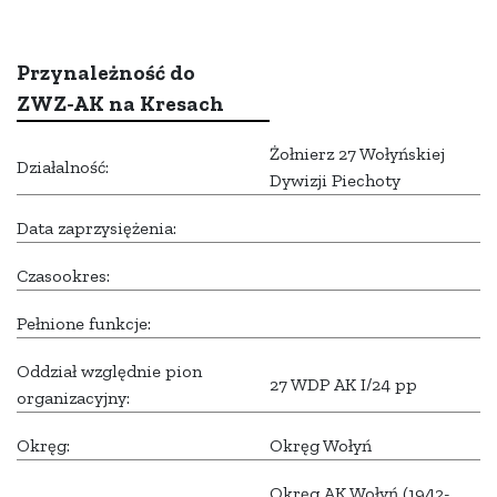
Przynależność do
ZWZ-AK na Kresach
Żołnierz 27 Wołyńskiej
Działalność:
Dywizji Piechoty
Data zaprzysiężenia:
Czasookres:
Pełnione funkcje:
Oddział względnie pion
27 WDP AK I/24 pp
organizacyjny:
Okręg:
Okręg Wołyń
Okręg AK Wołyń (1942-