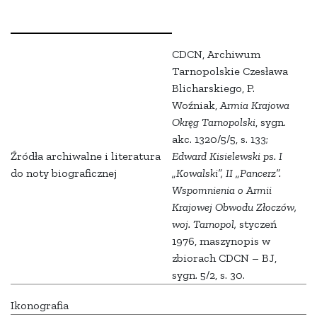
CDCN, Archiwum
Tarnopolskie Czesława
Blicharskiego, P.
Woźniak,
Armia Krajowa
Okręg Tarnopolski
, sygn.
akc. 1320/5/5, s. 133;
Źródła archiwalne i literatura
Edward Kisielewski ps. I
do noty biograficznej
„Kowalski”, II „Pancerz”.
Wspomnienia o Armii
Krajowej Obwodu Złoczów,
woj. Tarnopol,
styczeń
1976, maszynopis w
zbiorach CDCN – BJ,
sygn. 5/2, s. 30.
Ikonografia