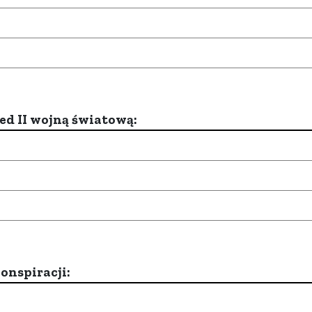
d II wojną światową:
onspiracji: