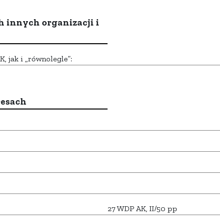
h innych organizacji i
 jak i „równolegle”:
resach
27 WDP AK, II/50 pp