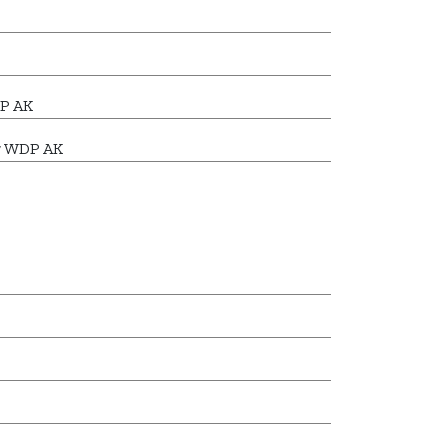
P AK
27 WDP AK