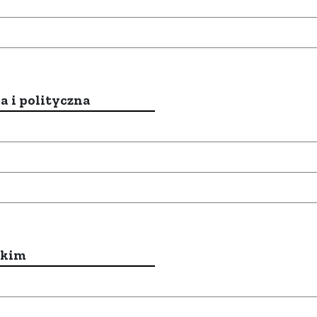
a i polityczna
ckim