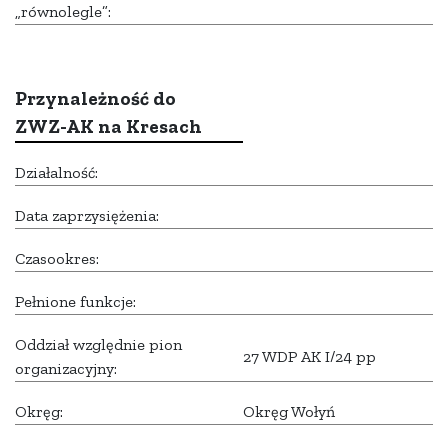
„równolegle”:
Przynależność do
ZWZ-AK na Kresach
Działalność:
Data zaprzysiężenia:
Czasookres:
Pełnione funkcje:
Oddział względnie pion
27 WDP AK I/24 pp
organizacyjny:
Okręg:
Okręg Wołyń