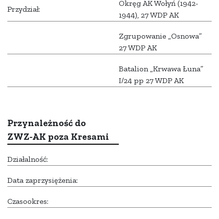
Okręg AK Wołyń (1942-
Przydział:
1944), 27 WDP AK
Zgrupowanie „Osnowa”
27 WDP AK
Batalion „Krwawa Łuna”
I/24 pp 27 WDP AK
Przynależność do
ZWZ-AK poza Kresami
Działalność:
Data zaprzysiężenia:
Czasookres: