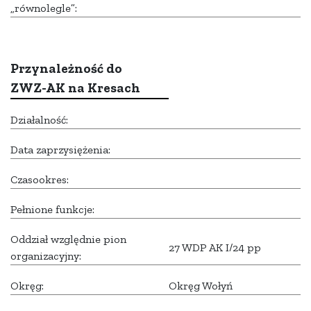
„równolegle”:
Przynależność do
ZWZ-AK na Kresach
Działalność:
Data zaprzysiężenia:
Czasookres:
Pełnione funkcje:
Oddział względnie pion
27 WDP AK I/24 pp
organizacyjny:
Okręg:
Okręg Wołyń