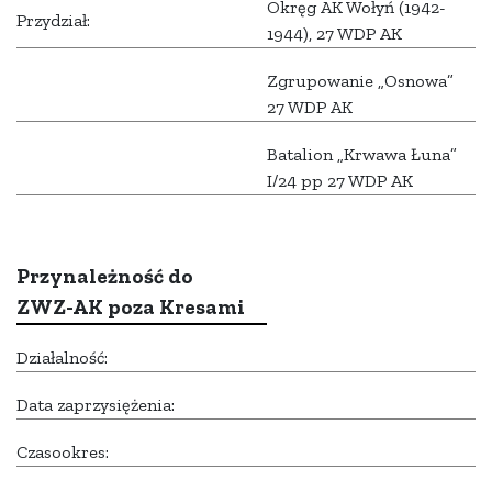
Okręg AK Wołyń (1942-
Przydział:
1944), 27 WDP AK
Zgrupowanie „Osnowa”
27 WDP AK
Batalion „Krwawa Łuna”
I/24 pp 27 WDP AK
Przynależność do
ZWZ-AK poza Kresami
Działalność:
Data zaprzysiężenia:
Czasookres: