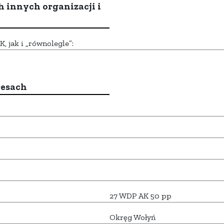
h innych organizacji i
 jak i „równolegle”:
resach
27 WDP AK 50 pp
Okręg Wołyń