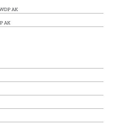
7 WDP AK
P AK