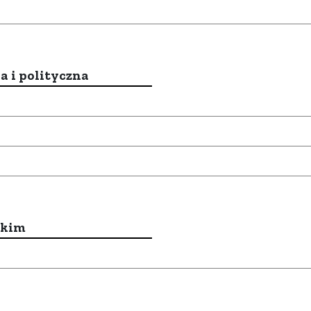
a i polityczna
ckim