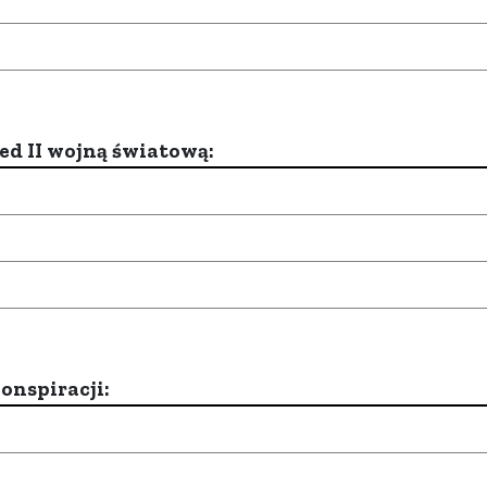
d II wojną światową:
onspiracji: