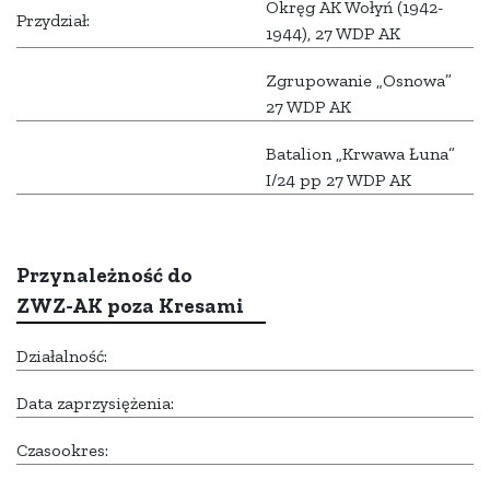
Okręg AK Wołyń (1942-
Przydział:
1944), 27 WDP AK
Zgrupowanie „Osnowa”
27 WDP AK
Batalion „Krwawa Łuna”
I/24 pp 27 WDP AK
Przynależność do
ZWZ-AK poza Kresami
Działalność:
Data zaprzysiężenia:
Czasookres: