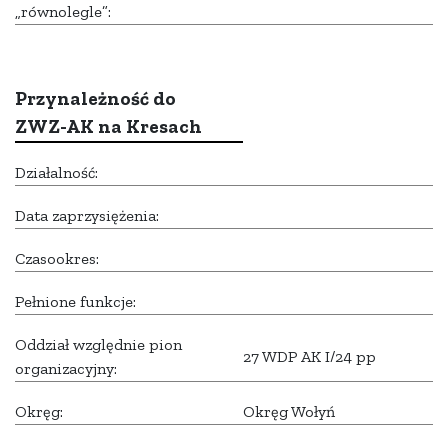
„równolegle”:
Przynależność do
ZWZ-AK na Kresach
Działalność:
Data zaprzysiężenia:
Czasookres:
Pełnione funkcje:
Oddział względnie pion
27 WDP AK I/24 pp
organizacyjny:
Okręg:
Okręg Wołyń