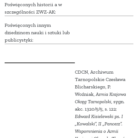
Poświęconych historii a w
szczególności ZWZ-AK:
Poświęconych innym
dziedzinom nauki i sztuki lub
publicystyki:
CDCN, Archiwum
Tarnopolskie Czesława
Blicharskiego, P.
Woźniak,
Armia Krajowa
Okręg Tarnopolski
, sygn.
akc. 1320/5/5, s. 122;
Edward Kisielewski ps. I
„Kowalski”, II „Pancerz”.
Wspomnienia o Armii