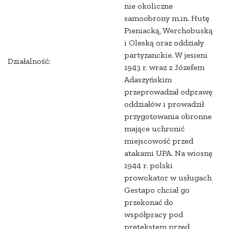
nie okoliczne
samoobrony m.in. Hutę
Pieniacką, Werchobuską
i Oleską oraz oddziały
partyzanckie. W jesieni
Działalność:
1943 r. wraz z Józefem
Adaszyńskim
przeprowadzał odprawę
oddziałów i prowadził
przygotowania obronne
mające uchronić
miejscowość przed
atakami UPA. Na wiosnę
1944 r. polski
prowokator w usługach
Gestapo chciał go
przekonać do
współpracy pod
pretekstem przed