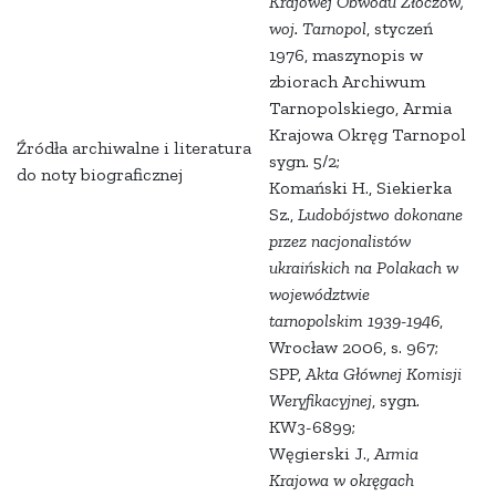
Krajowej Obwodu Złoczów,
woj. Tarnopol
, styczeń
1976, maszynopis w
zbiorach Archiwum
Tarnopolskiego, Armia
Krajowa Okręg Tarnopol
Źródła archiwalne i literatura
sygn. 5/2;
do noty biograficznej
Komański H., Siekierka
Sz.,
Ludobójstwo dokonane
przez nacjonalistów
ukraińskich na Polakach w
województwie
tarnopolskim 1939-1946
,
Wrocław 2006, s. 967;
SPP,
Akta Głównej Komisji
Weryfikacyjnej
, sygn.
KW3-6899;
Węgierski J.,
Armia
Krajowa w okręgach