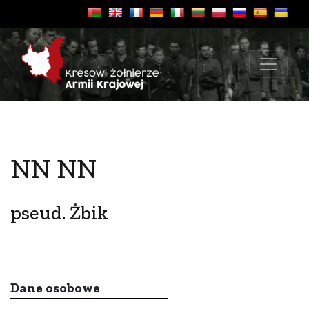
NN NN
pseud. Żbik
Dane osobowe