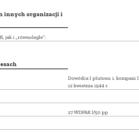
h innych organizacji i
 jak i „równolegle”:
resach
Dowódca I plutonu 1. kompani
12 kwietnia 1944 r.
27 WDPAK I/50 pp