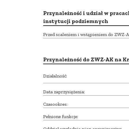
Przynależność i udział w pracac
instytucji podziemnych
Przed scaleniem i wstąpieniem do ZWZ-AK,
Przynależność do ZWZ-AK na K
Działalność:
Data zaprzysiężenia:
Czasookres:
Pełnione funkcje:
Oddział względnie pion organizacyjny: