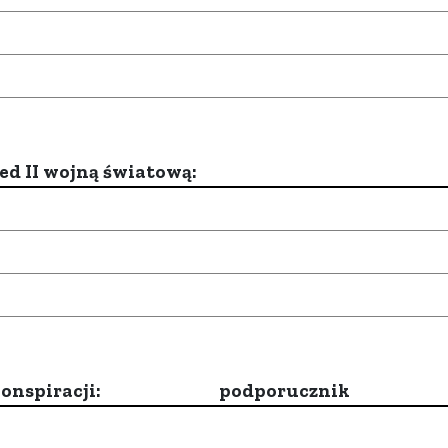
d II wojną światową:
onspiracji:
podporucznik