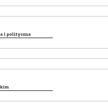
a i polityczna
ckim