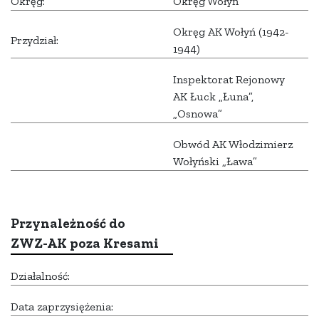
Okręg:
Okręg Wołyń
Okręg AK Wołyń (1942-
Przydział:
1944)
Inspektorat Rejonowy
AK Łuck „Łuna”,
„Osnowa”
Obwód AK Włodzimierz
Wołyński „Ława”
Przynależność do
ZWZ-AK poza Kresami
Działalność:
Data zaprzysiężenia: