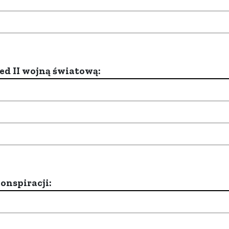
d II wojną światową:
onspiracji: