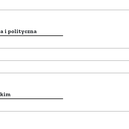
a i polityczna
ckim