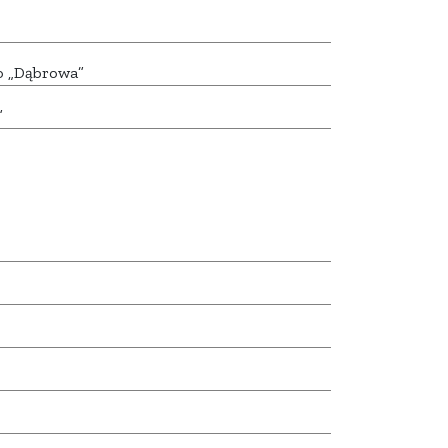
o „Dąbrowa”
”