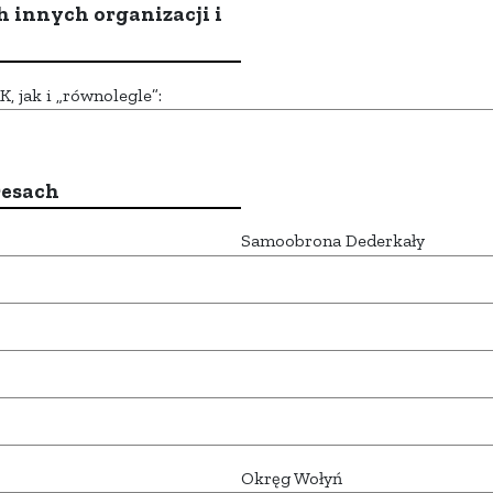
h innych organizacji i
 jak i „równolegle”:
resach
Samoobrona Dederkały
Okręg Wołyń