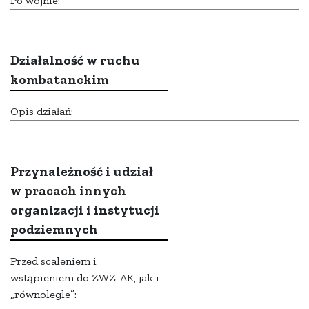
Po wojnie:
Działalność w ruchu
kombatanckim
Opis działań:
Przynależność i udział
w pracach innych
organizacji i instytucji
podziemnych
Przed scaleniem i
wstąpieniem do ZWZ-AK, jak i
„równolegle”: