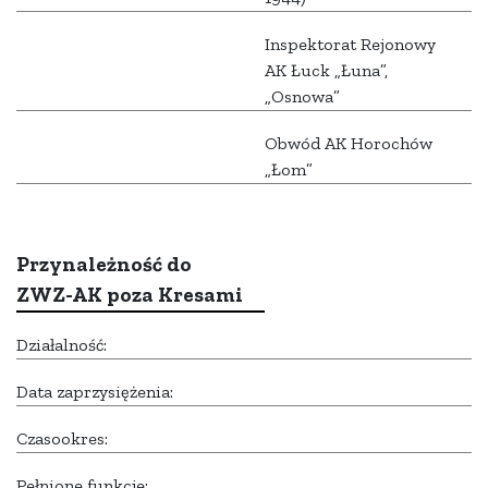
Inspektorat Rejonowy
AK Łuck „Łuna”,
„Osnowa”
Obwód AK Horochów
„Łom”
Przynależność do
ZWZ-AK poza Kresami
Działalność:
Data zaprzysiężenia:
Czasookres:
Pełnione funkcje: