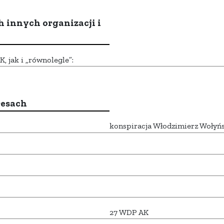
h innych organizacji i
 jak i „równolegle”:
resach
konspiracja Włodzimierz Wołyń
27 WDP AK