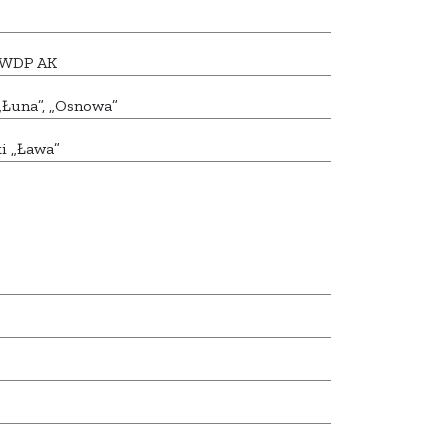
7 WDP AK
„Łuna”, „Osnowa”
i „Ława”