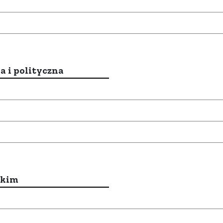
a i polityczna
ckim