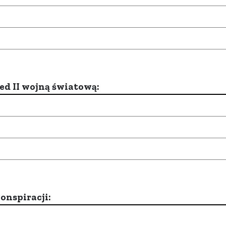
d II wojną światową:
onspiracji: