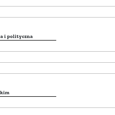
a i polityczna
ckim