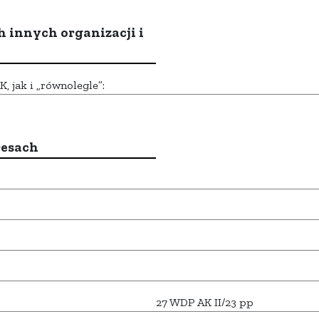
h innych organizacji i
 jak i „równolegle”:
resach
27 WDP AK II/23 pp