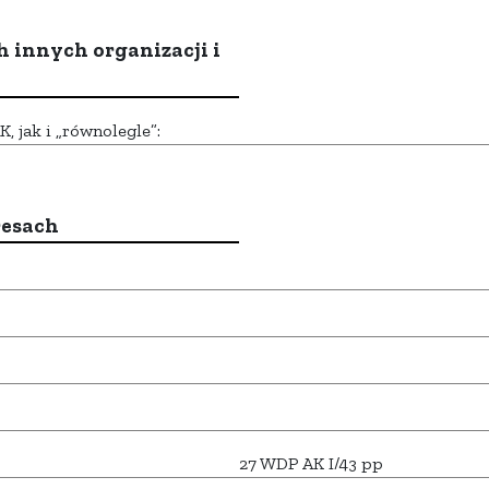
h innych organizacji i
 jak i „równolegle”:
resach
27 WDP AK I/43 pp