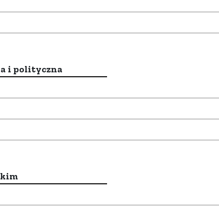
a i polityczna
ckim