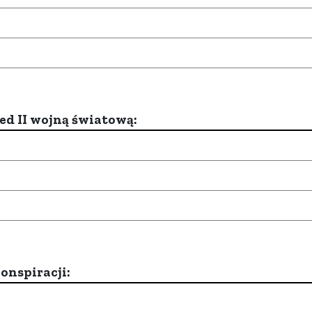
d II wojną światową:
onspiracji: