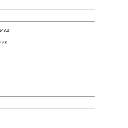
P AK
P AK