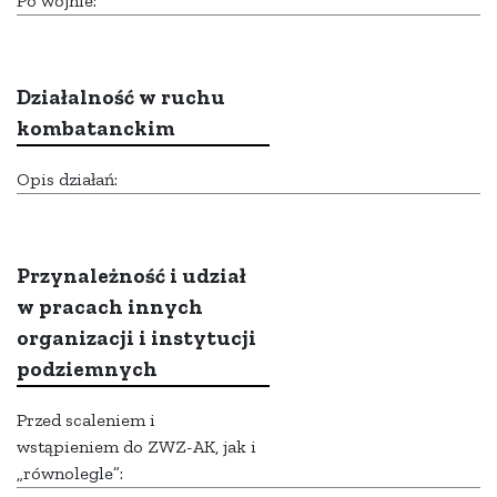
Po wojnie:
Działalność w ruchu
kombatanckim
Opis działań:
Przynależność i udział
w pracach innych
organizacji i instytucji
podziemnych
Przed scaleniem i
wstąpieniem do ZWZ-AK, jak i
„równolegle”: