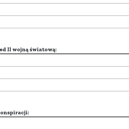
d II wojną światową:
onspiracji: