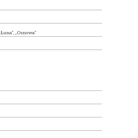
„Łuna”, „Osnowa”