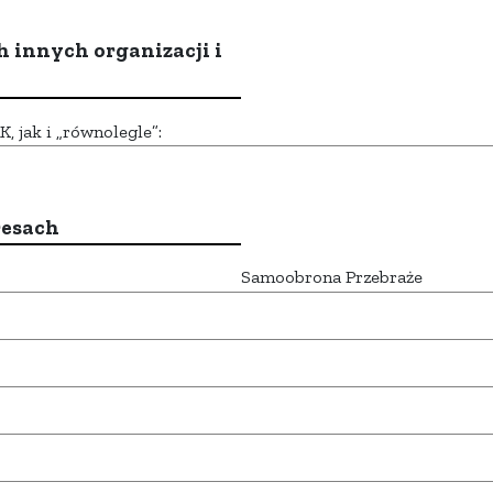
h innych organizacji i
 jak i „równolegle”:
resach
Samoobrona Przebraże