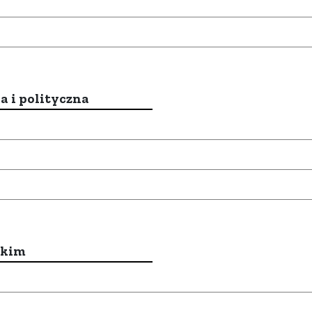
a i polityczna
ckim