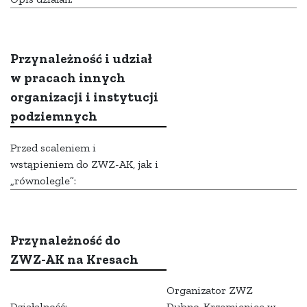
Przynależność i udział
w pracach innych
organizacji i instytucji
podziemnych
Przed scaleniem i
wstąpieniem do ZWZ-AK, jak i
„równolegle”:
Przynależność do
ZWZ-AK na Kresach
Organizator ZWZ
Działalność:
Dubno-Krzemieniec w