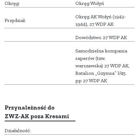
Okręg:
Okręg Wołyń
Okręg AK Wołyń (1942-
Przydział:
1944), 27 WDP AK
Dowództwo 27 WDP AK
Samodzielna kompania
saperów (tzw.
warszawska) 27 WDP AK,
Batalion „Gzymsa” I/45
pp 27 WDP AK
Przynależność do
ZWZ-AK poza Kresami
Działalność: