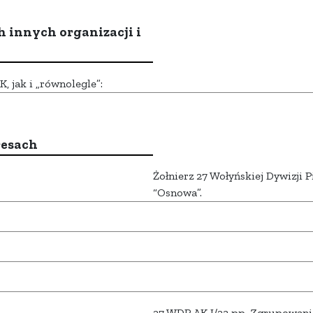
h innych organizacji i
 jak i „równolegle”:
resach
Żołnierz 27 Wołyńskiej Dywizji P
“Osnowa”.
27 WDP AK I/23 pp, Zgrupowan