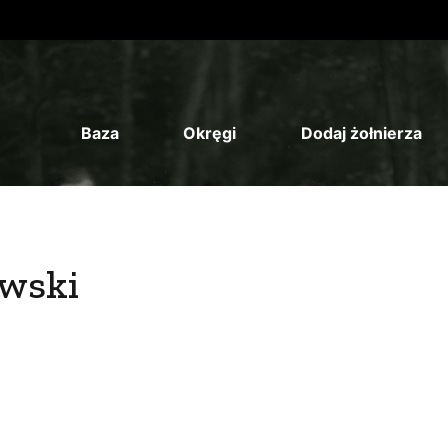
Baza
Okręgi
Dodaj żołnierza
wski