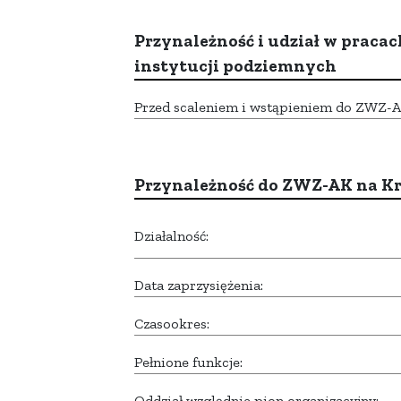
Przynależność i udział w pracac
instytucji podziemnych
Przed scaleniem i wstąpieniem do ZWZ-AK,
Przynależność do ZWZ-AK na K
Działalność:
Data zaprzysiężenia:
Czasookres:
Pełnione funkcje:
Oddział względnie pion organizacyjny: