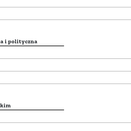
a i polityczna
ckim