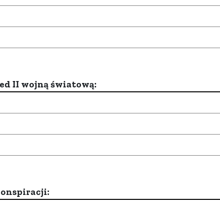
d II wojną światową:
onspiracji: