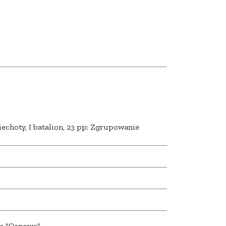
iechoty, I batalion, 23 pp; Zgrupowanie
ie "Osnowa"