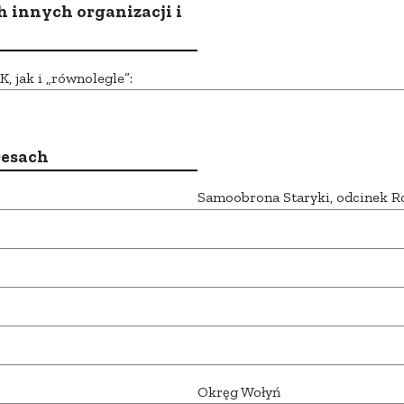
h innych organizacji i
 jak i „równolegle”:
resach
Samoobrona Staryki, odcinek R
Okręg Wołyń