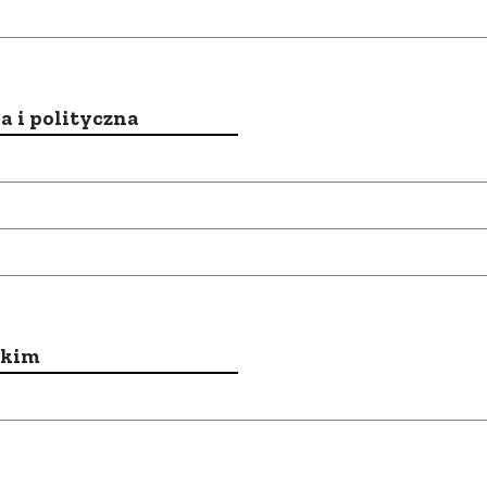
a i polityczna
ckim