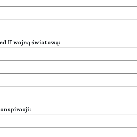
d II wojną światową:
onspiracji: