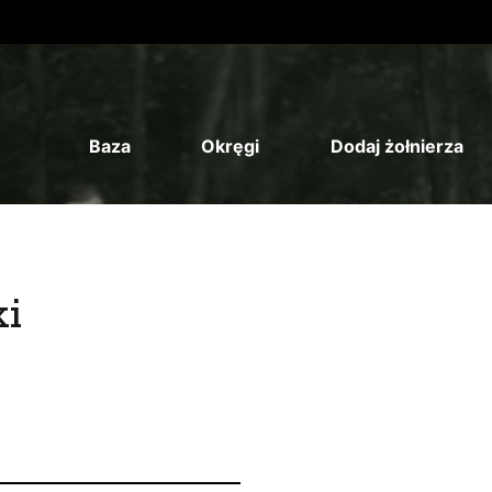
Baza
Okręgi
Dodaj żołnierza
ki