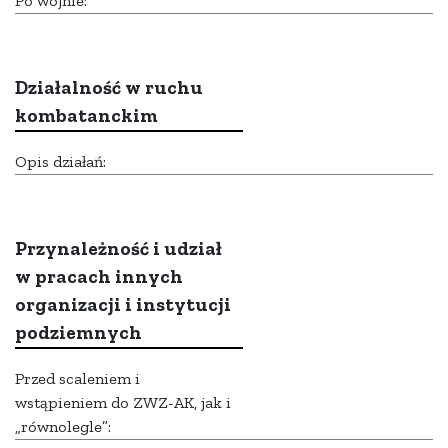
Po wojnie:
Działalność w ruchu
kombatanckim
Opis działań:
Przynależność i udział
w pracach innych
organizacji i instytucji
podziemnych
Przed scaleniem i
wstąpieniem do ZWZ-AK, jak i
„równolegle”: