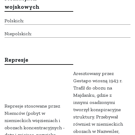
wojskowych
Polskich:
Niepolskich:
Represje
Aresztowany przez
Gestapo wiosną 1943 r.
Trafił do obozu na
Majdanku, gdzie z
innymi osadzonymi
Represje stosowane przez
tworzył konspiracyjne
Niemców (pobyt w
struktury. Przebywał
niemieckich więzieniach i
również w niemieckich
obozach koncentracyjnych -
obozach w Nazweiler,
daty i miejsce, nazwiska