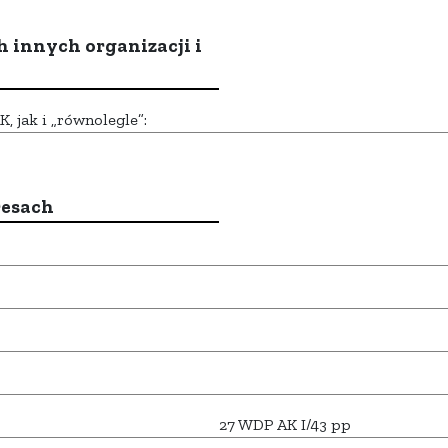
h innych organizacji i
 jak i „równolegle”:
resach
27 WDP AK I/43 pp