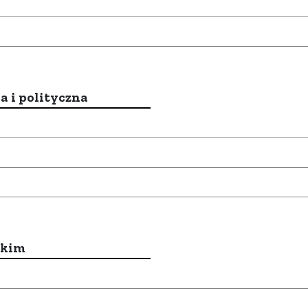
a i polityczna
ckim