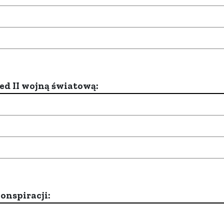
d II wojną światową:
onspiracji: