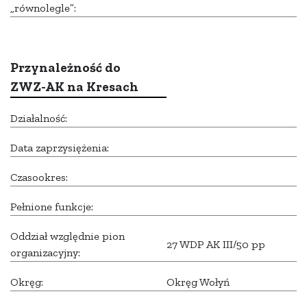
„równolegle”:
Przynależność do
ZWZ-AK na Kresach
Działalność:
Data zaprzysiężenia:
Czasookres:
Pełnione funkcje:
Oddział względnie pion
27 WDP AK III/50 pp
organizacyjny:
Okręg:
Okręg Wołyń